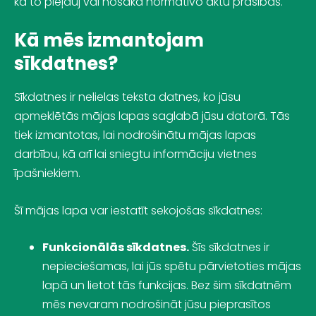
kā to pieļauj vai nosaka normatīvo aktu prasības.
Kā mēs izmantojam
sīkdatnes?
Sīkdatnes ir nelielas teksta datnes, ko jūsu
apmeklētās mājas lapas saglabā jūsu datorā. Tās
tiek izmantotas, lai nodrošinātu mājas lapas
darbību, kā arī lai sniegtu informāciju vietnes
īpašniekiem.
Šī mājas lapa var iestatīt sekojošas sīkdatnes:
Funkcionālās sīkdatnes.
Šīs sīkdatnes ir
nepieciešamas, lai jūs spētu pārvietoties mājas
lapā un lietot tās funkcijas. Bez šim sīkdatnēm
mēs nevaram nodrošināt jūsu pieprasītos