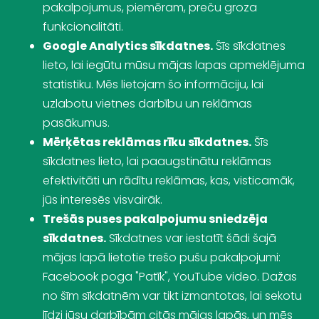
pakalpojumus, piemēram, preču groza
funkcionalitāti.
Google Analytics sīkdatnes.
Šīs sīkdatnes
lieto, lai iegūtu mūsu mājas lapas apmeklējuma
statistiku. Mēs lietojam šo informāciju, lai
uzlabotu vietnes darbību un reklāmas
pasākumus.
Mērķētas reklāmas rīku sīkdatnes.
Šīs
sīkdatnes lieto, lai paaugstinātu reklāmas
efektivitāti un rādītu reklāmas, kas, visticamāk,
jūs interesēs visvairāk.
Trešās puses pakalpojumu sniedzēja
sīkdatnes.
Sīkdatnes var iestatīt šādi šajā
mājas lapā lietotie trešo pušu pakalpojumi:
Facebook poga "Patīk", YouTube video. Dažas
no šīm sīkdatnēm var tikt izmantotas, lai sekotu
līdzi jūsu darbībām citās mājas lapās, un mēs