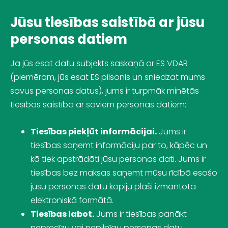
Jūsu tiesības saistībā ar jūsu
personas datiem
Ja jūs esat datu subjekts saskaņā ar
ES VDAR
(piemēram, jūs esat ES pilsonis un sniedzat mums
savus personas datus), jums ir turpmāk minētās
tiesības saistībā ar saviem personas datiem:
Tiesības piekļūt informācijai.
Jums ir
tiesības saņemt informāciju par to, kāpēc un
kā tiek apstrādāti jūsu personas dati. Jums ir
tiesības bez maksas saņemt mūsu rīcībā esošo
jūsu personas datu kopiju plaši izmantotā
elektroniskā formātā.
Tiesības labot.
Jums ir tiesības panākt
neprecīzu vai nepilnīgu personas datu