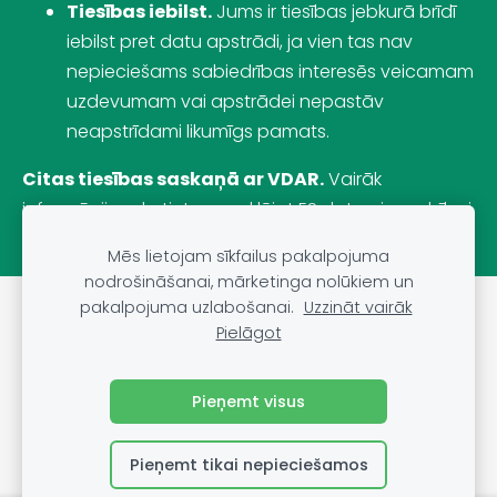
Tiesības iebilst.
Jums ir tiesības jebkurā brīdī
iebilst pret datu apstrādi, ja vien tas nav
nepieciešams sabiedrības interesēs veicamam
uzdevumam vai apstrādei nepastāv
neapstrīdami likumīgs pamats.
Citas tiesības saskaņā ar VDAR.
Vairāk
informācijas skatiet, apmeklējot
ES datu aizsardzībai
veltīto mājas lapu
.
Mēs lietojam sīkfailus pakalpojuma
nodrošināšanai, mārketinga nolūkiem un
pakalpojuma uzlabošanai.
Uzzināt vairāk
Sīkdatnes
Pielāgot
©
VRS Grupa, SIA, 2022
Pieņemt visus
Pieņemt tikai nepieciešamos