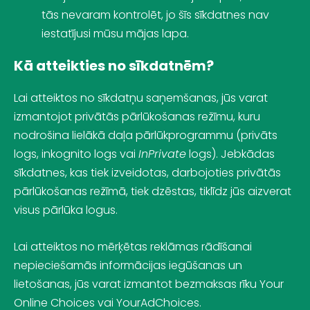
tās nevaram kontrolēt, jo šīs sīkdatnes nav
iestatījusi mūsu mājas lapa.
Kā atteikties no sīkdatnēm?
Lai atteiktos no sīkdatņu saņemšanas, jūs varat
izmantojot privātās pārlūkošanas režīmu, kuru
nodrošina lielākā daļa pārlūkprogrammu (privāts
logs, inkognito logs vai
InPrivate
logs). Jebkādas
sīkdatnes, kas tiek izveidotas, darbojoties privātās
pārlūkošanas režīmā, tiek dzēstas, tiklīdz jūs aizverat
visus pārlūka logus.
Lai atteiktos no mērķētas reklāmas rādīšanai
nepieciešamās informācijas iegūšanas un
lietošanas, jūs varat izmantot bezmaksas rīku
Your
Online Choices
vai
YourAdChoices
.