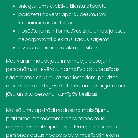
sniegtu jums efektīvu klientu atbalstu,
palīdzētu novērst apdraudējumu vai
krāpnieciskas darbības,
nosūtītu jums informatīvus ziņojumus, ja esat
nepārprotami piekrituši tādus saņemt,
ievērotu normatīvo aktu prasības.
Mēs varam nodot jūsu informāciju trešajām
personām, lai ievērotu normatīvo aktu prasības,
sadarbotos ar uzraudzības iestādēm, palīdzētu
novērstu noziedzīgas darbības un aizsargātu mūsu,
jūsu un citu personu likumīgās tiesības.
Maksājumu apstrādi nodrošina maksājumu
platforma
makecommerce.lv
, tāpēc mūsu
uzņēmums maksājumu izpildei nepieciešamos
personas datus nodod platformas īpašniekam