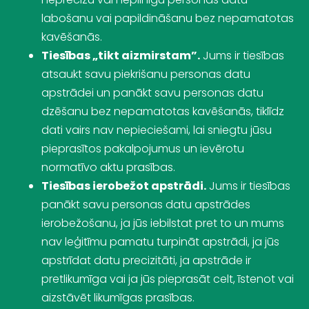
labošanu vai papildināšanu bez nepamatotas
kavēšanās.
Tiesības „tikt aizmirstam”.
Jums ir tiesības
atsaukt savu piekrišanu personas datu
apstrādei un panākt savu personas datu
dzēšanu bez nepamatotas kavēšanās, tiklīdz
dati vairs nav nepieciešami, lai sniegtu jūsu
pieprasītos pakalpojumus un ievērotu
normatīvo aktu prasības.
Tiesības ierobežot apstrādi.
Jums ir tiesības
panākt savu personas datu apstrādes
ierobežošanu, ja jūs iebilstat pret to un mums
nav leģitīmu pamatu turpināt apstrādi, ja jūs
apstrīdat datu precizitāti, ja apstrāde ir
pretlikumīga vai ja jūs pieprasāt celt, īstenot vai
aizstāvēt likumīgas prasības.