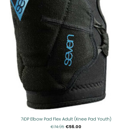
7iDP Elbow Pad Flex Adult (Knee Pad Youth)
€56.00
€74.95