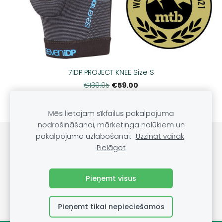
7IDP PROJECT KNEE Size S
€59.00
€139.95
Mēs lietojam sīkfailus pakalpojuma
nodrošināšanai, mārketinga nolūkiem un
pakalpojuma uzlabošanai.
Uzzināt vairāk
Sīkdatnes
Pielāgot
©
VRS Grupa, SIA, 2022
Pieņemt visus
Pieņemt tikai nepieciešamos