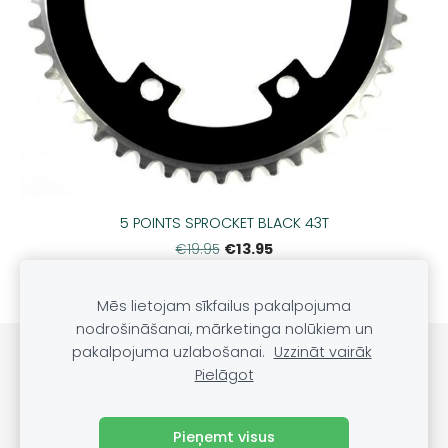
5 POINTS SPROCKET BLACK 43T
€13.95
€19.95
Mēs lietojam sīkfailus pakalpojuma
nodrošināšanai, mārketinga nolūkiem un
pakalpojuma uzlabošanai.
Uzzināt vairāk
Sīkdatnes
Pielāgot
©
VRS Grupa, SIA, 2022
Pieņemt visus