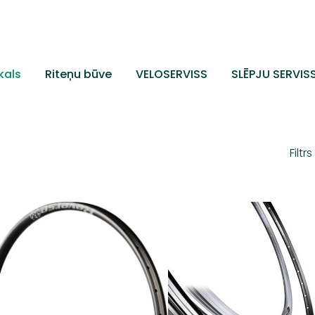
kals
Riteņu būve
VELOSERVISS
SLĒPJU SERVIS
Filtrs