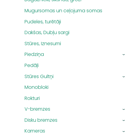
Mugursomas un ceļojuma somas
Pudeles, turētāji
Dakšas, Dubļu sargi
Stūres, Iznesumi
Piedziņa
›
Pedāļi
Stūres Gultņi
›
Monobloki
Rokturi
V-bremzes
›
Disku bremzes
›
Kameras
›