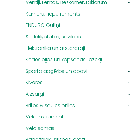
Ventiļi, Lentas, Bezkameru Šķidrumi
›
Kameru, riepu remonts
ENDURO Gultņi
Sēdekļi, stutes, savilces
Elektronika un atstarotāji
Ķēdes eļļas un kopšanas līdzekļi
Sporta apģērbs un apavi
›
Ķiveres
›
Aizsargi
›
Brilles & saules brilles
›
Velo instrumenti
Velo somas
Bagāžnieki, siksnas, grozi