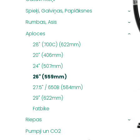
Spieķi, Galviņas, Paplāksnes
›
Rumbas, Asis
›
Aploces
›
28" (700C) (622mm)
20" (406mm)
24" (507mm)
26" (559mm)
27.5" / 650B (584mm)
29" (622mm)
Fatbike
Riepas
›
Pumpji un CO2