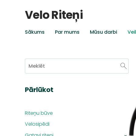
Velo Riteņi
Sākums
Par mums
Mūsu darbi
Vei
Pārlūkot
Riteņu būve
Velosipēdi
Gatavi riteņi
›